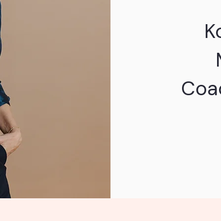
K
Coac