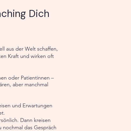
aching Dich
ll aus der Welt schaffen,
n Kraft und wirken oft
nen oder Patientinnen –
klären, aber manchmal
weisen und Erwartungen
et.
rsönlich. Dann kreisen
Du nochmal das Gespräch